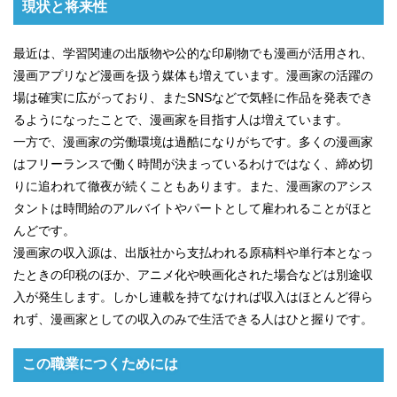
現状と将来性
最近は、学習関連の出版物や公的な印刷物でも漫画が活用され、
漫画アプリなど漫画を扱う媒体も増えています。漫画家の活躍の
場は確実に広がっており、またSNSなどで気軽に作品を発表でき
るようになったことで、漫画家を目指す人は増えています。
一方で、漫画家の労働環境は過酷になりがちです。多くの漫画家
はフリーランスで働く時間が決まっているわけではなく、締め切
りに追われて徹夜が続くこともあります。また、漫画家のアシス
タントは時間給のアルバイトやパートとして雇われることがほと
んどです。
漫画家の収入源は、出版社から支払われる原稿料や単行本となっ
たときの印税のほか、アニメ化や映画化された場合などは別途収
入が発生します。しかし連載を持てなければ収入はほとんど得ら
れず、漫画家としての収入のみで生活できる人はひと握りです。
この職業につくためには