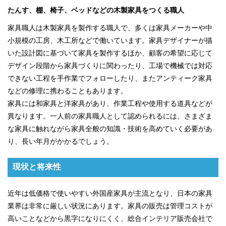
たんす、棚、椅子、ベッドなどの木製家具をつくる職人
家具職人は木製家具を製作する職人で、多くは家具メーカーや中
小規模の工房、木工所などで働いています。家具デザイナーが描
いた設計図に基づいて家具を製作するほか、顧客の希望に応じて
デザイン段階から家具づくりに関わったり、工場で機械では対応
できない工程を手作業でフォローしたり、またアンティーク家具
などの修理に携わることもあります。
家具には和家具と洋家具があり、作業工程や使用する道具などが
異なります。一人前の家具職人として認められるには、さまざま
な家具に触れながら家具全般の知識・技術を高めていく必要があ
り、長い年月がかかるでしょう。
現状と将来性
近年は低価格で使いやすい外国産家具が主流となり、日本の家具
業界は非常に厳しい状況にあります。家具の販売は管理コストが
高いことなどから黒字になりにくく、総合インテリア販売会社で