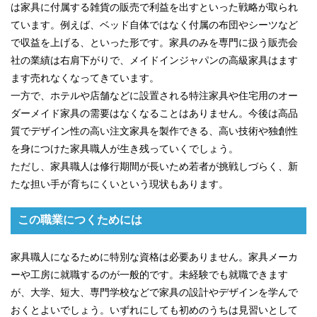
は家具に付属する雑貨の販売で利益を出すといった戦略が取られ
ています。例えば、ベッド自体ではなく付属の布団やシーツなど
で収益を上げる、といった形です。家具のみを専門に扱う販売会
社の業績は右肩下がりで、メイドインジャパンの高級家具はます
ます売れなくなってきています。
一方で、ホテルや店舗などに設置される特注家具や住宅用のオー
ダーメイド家具の需要はなくなることはありません。今後は高品
質でデザイン性の高い注文家具を製作できる、高い技術や独創性
を身につけた家具職人が生き残っていくでしょう。
ただし、家具職人は修行期間が長いため若者が挑戦しづらく、新
たな担い手が育ちにくいという現状もあります。
この職業につくためには
家具職人になるために特別な資格は必要ありません。家具メーカ
ーや工房に就職するのが一般的です。未経験でも就職できます
が、大学、短大、専門学校などで家具の設計やデザインを学んで
おくとよいでしょう。いずれにしても初めのうちは見習いとして