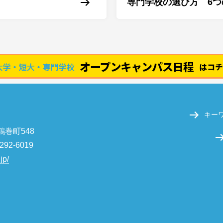
専門学校の選び方 6つ
キー
鶴巻町548
292-6019
jp/