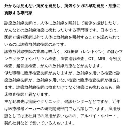
外からは見えない病変を発見し、病気やケガの早期発見・治療に
貢献する専門家
診療放射線技師は、人体に放射線を照射して画像を撮影したり、
がんなどの放射線治療に携わったりする専門職です。日本では、
医師と歯科医師以外で人体に放射線を照射することを認められて
いるのは診療放射線技師のみです。
診療放射線技師の業務は幅広く、X線撮影（レントゲン）のほかマ
ンモグラフィやバリウム検査、血管造影検査、CT、MRI、骨密度
検査、超音波検査、がんの放射線治療などがあります。
似た職種に臨床検査技師がありますが、放射線を用いる検査は診
療放射線技師が、放射線を用いない検査は臨床検査技師が担当し
ます。診療放射線技師は検査だけでなく治療にも携わる点も、臨
床検査技師と異なります。
主な勤務先は病院やクリニック、健診センターなどですが、近年
は医療機器メーカーの研究開発部門でも活躍しています。雇用形
態としては正社員での雇用が多いものの、アルバイトやパート、
契約社員などで働いている人もいます。