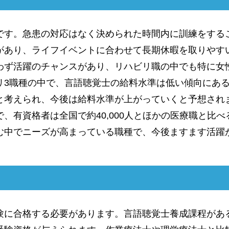
です。急患の対応はなく決められた時間内に訓練をする
があり、ライフイベントに合わせて長期休暇を取りやす
わず活躍のチャンスがあり、リハビリ職の中でも特に女
リ3職種の中で、言語聴覚士の給料水準は低い傾向にあ
と考えられ、今後は給料水準が上がっていくと予想され
、有資格者は全国で約40,000人とほかの医療職と比
む中でニーズが高まっている職種で、今後ますます活躍
験に合格する必要があります。言語聴覚士養成課程があ