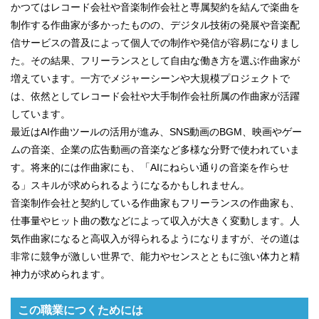
かつてはレコード会社や音楽制作会社と専属契約を結んで楽曲を
制作する作曲家が多かったものの、デジタル技術の発展や音楽配
信サービスの普及によって個人での制作や発信が容易になりまし
た。その結果、フリーランスとして自由な働き方を選ぶ作曲家が
増えています。一方でメジャーシーンや大規模プロジェクトで
は、依然としてレコード会社や大手制作会社所属の作曲家が活躍
しています。
最近はAI作曲ツールの活用が進み、SNS動画のBGM、映画やゲー
ムの音楽、企業の広告動画の音楽など多様な分野で使われていま
す。将来的には作曲家にも、「AIにねらい通りの音楽を作らせ
る」スキルが求められるようになるかもしれません。
音楽制作会社と契約している作曲家もフリーランスの作曲家も、
仕事量やヒット曲の数などによって収入が大きく変動します。人
気作曲家になると高収入が得られるようになりますが、その道は
非常に競争が激しい世界で、能力やセンスとともに強い体力と精
神力が求められます。
この職業につくためには