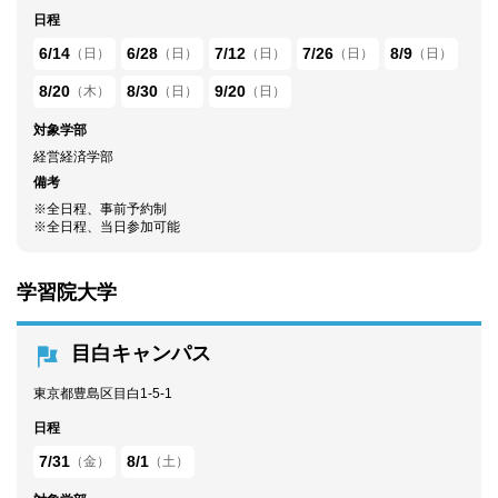
日程
6/14
6/28
7/12
7/26
8/9
（日）
（日）
（日）
（日）
（日）
8/20
8/30
9/20
（木）
（日）
（日）
対象学部
経営経済学部
備考
※全日程、事前予約制
※全日程、当日参加可能
学習院大学
目白キャンパス
東京都豊島区目白1-5-1
日程
7/31
8/1
（金）
（土）