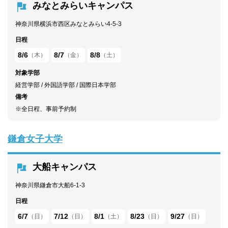
みなとみらいキャンパス
神奈川県横浜市西区みなとみらい4-5-3
日程
8/6
8/7
8/8
（木）
（金）
（土）
対象学部
経営学部 / 外国語学部 / 国際日本学部
備考
※全日程、事前予約制
鎌倉女子大学
大船キャンパス
神奈川県鎌倉市大船6-1-3
日程
6/7
7/12
8/1
8/23
9/27
（日）
（日）
（土）
（日）
（日）