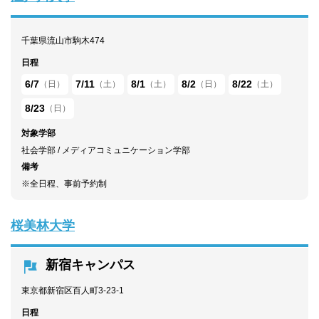
千葉県流山市駒木474
日程
6/7
7/11
8/1
8/2
8/22
（日）
（土）
（土）
（日）
（土）
8/23
（日）
対象学部
社会学部 / メディアコミュニケーション学部
備考
※全日程、事前予約制
桜美林大学
新宿キャンパス
東京都新宿区百人町3-23-1
日程