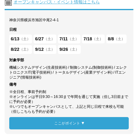
オープンキャンパス・イベント情報はこちら
神奈川県横浜市旭区中尾2-4-1
日程
6/13
6/27
7/11
7/18
8/8
（土）
（土）
（土）
（土）
（土）
8/22
9/12
9/26
（土）
（土）
（土）
対象学部
機械システムデザイン(生産技術科) / 制御システム(制御技術科) / エレク
トロニクスIT(電子技術科) / トータルデザイン(産業デザイン科) / ITエン
ジニア(情報技術科)
備考
※全日程、事前予約制
※オンラインは平日9:30～16:30まで年間を通じて実施（但し3日前まで
に予約が必要）
※いつでもオープンキャンパスとして、上記と同じ日程で来校も可能
（但しこちらも予約が必要）
ここがポイント