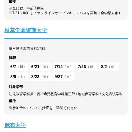
備考
※全日程、事前予約制
※7/21～8/31までオンラインオープンキャンパスを実施（全学部対象）
秋草学園短期大学
埼玉県所沢市泉町1789
日程
6/7
6/21
7/12
7/26
8/2
（日）
（日）
（日）
（日）
（日）
8/8
8/23
9/27
（土）
（日）
（日）
対象学部
幼児教育学科第⼀部 / 幼児教育学科第三部 / 地域保育学科 / 文化表現学科
備考
※参加予約についてはHPをご確認ください
麻布大学