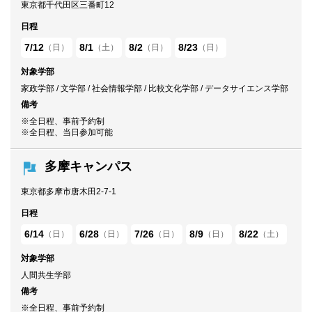
東京都千代田区三番町12
日程
7/12
8/1
8/2
8/23
（日）
（土）
（日）
（日）
対象学部
家政学部 / 文学部 / 社会情報学部 / 比較文化学部 / データサイエンス学部
備考
※全日程、事前予約制
※全日程、当日参加可能
多摩キャンパス
東京都多摩市唐木田2-7-1
日程
6/14
6/28
7/26
8/9
8/22
（日）
（日）
（日）
（日）
（土）
対象学部
人間共生学部
備考
※全日程、事前予約制