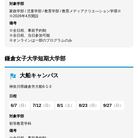
対象学部
家政学部 / 児童学部 / 教育学部 / 教育メディアクリエ―ション学環※
※2026年4月開設
備考
※全日程、事前予約制
※全日程、当日参加可能
※オンラインは一部のプログラムのみ
鎌倉女子大学短期大学部
大船キャンパス
神奈川県鎌倉市大船6-1-3
日程
6/7
7/12
8/1
8/23
9/27
（日）
（日）
（土）
（日）
（日）
対象学部
初等教育学科
備考