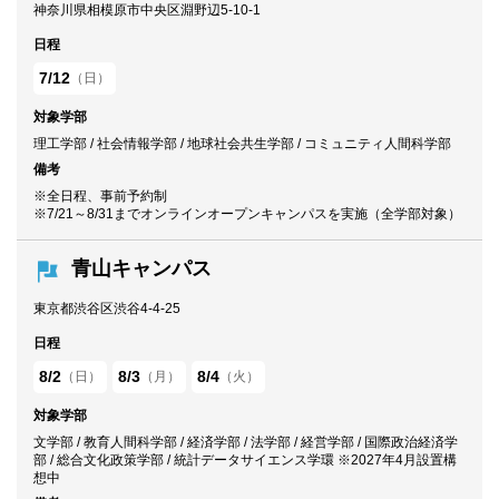
神奈川県相模原市中央区淵野辺5-10-1
日程
7/12
（日）
対象学部
理工学部 / 社会情報学部 / 地球社会共生学部 / コミュニティ人間科学部
備考
※全日程、事前予約制
※7/21～8/31までオンラインオープンキャンパスを実施（全学部対象）
青山キャンパス
東京都渋谷区渋谷4-4-25
日程
8/2
8/3
8/4
（日）
（月）
（火）
対象学部
文学部 / 教育人間科学部 / 経済学部 / 法学部 / 経営学部 / 国際政治経済学
部 / 総合文化政策学部 / 統計データサイエンス学環 ※2027年4月設置構
想中