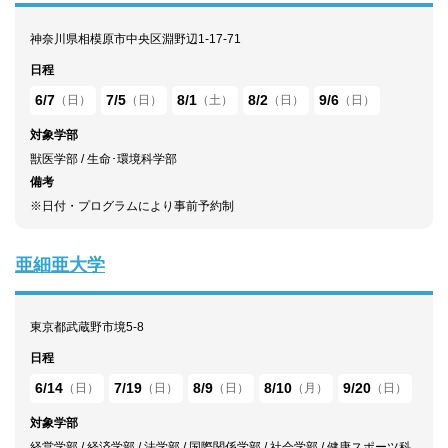
神奈川県相模原市中央区淵野辺1-17-71
日程
6/7
7/5
8/1
8/2
9/6
（日）
（日）
（土）
（日）
（日）
対象学部
獣医学部 / 生命･環境科学部
備考
※日付・プログラムにより事前予約制
亜細亜大学
東京都武蔵野市境5-8
日程
6/14
7/19
8/9
8/10
9/20
（日）
（日）
（日）
（月）
（日）
対象学部
経営学部 / 経済学部 / 法学部 / 国際関係学部 / 社会学部 / 健康スポーツ科