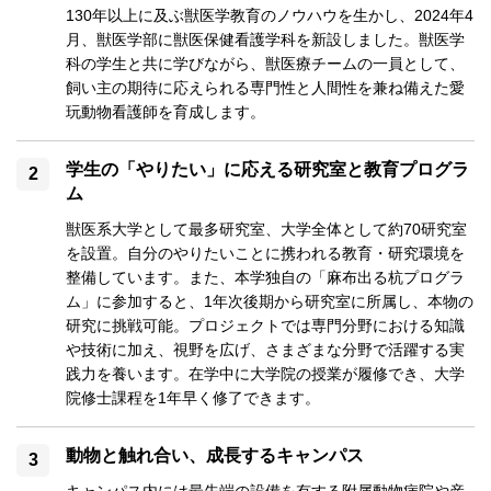
130年以上に及ぶ獣医学教育のノウハウを生かし、2024年4
月、獣医学部に獣医保健看護学科を新設しました。獣医学
科の学生と共に学びながら、獣医療チームの一員として、
飼い主の期待に応えられる専門性と人間性を兼ね備えた愛
玩動物看護師を育成します。
学生の「やりたい」に応える研究室と教育プログラ
ム
獣医系大学として最多研究室、大学全体として約70研究室
を設置。自分のやりたいことに携われる教育・研究環境を
整備しています。また、本学独自の「麻布出る杭プログラ
ム」に参加すると、1年次後期から研究室に所属し、本物の
研究に挑戦可能。プロジェクトでは専門分野における知識
や技術に加え、視野を広げ、さまざまな分野で活躍する実
践力を養います。在学中に大学院の授業が履修でき、大学
院修士課程を1年早く修了できます。
動物と触れ合い、成長するキャンパス