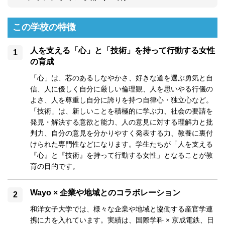
この学校の特徴
人を支える「心」と「技術」を持って行動する女性
の育成
「心」は、芯のあるしなやかさ、好きな道を選ぶ勇気と自
信、人に優しく自分に厳しい倫理観、人を思いやる行儀の
よさ、人を尊重し自分に誇りを持つ自律心・独立心など。
「技術」は、新しいことを積極的に学ぶ力、社会の要請を
発見・解決する意欲と能力、人の意見に対する理解力と批
判力、自分の意見を分かりやすく発表する力、教養に裏付
けられた専門性などになります。学生たちが「人を支える
『心』と『技術』を持って行動する女性」となることが教
育の目的です。
Wayo × 企業や地域とのコラボレーション
和洋女子大学では、様々な企業や地域と協働する産官学連
携に力を入れています。実績は、国際学科 × 京成電鉄、日