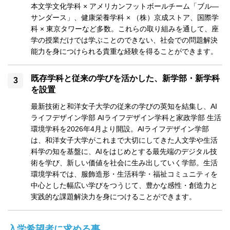
本文学文化学科 × アメリカンフットボールチーム「ブル―
サンダース」、健康栄養学科 × （株）京成ストア、国際学
科 × 東京タワーなど多数。これらの取り組みを通して、座
学の授業だけでは学ぶことのできない、社会での問題解決
能力を身につけられる貴重な経験を得ることができます。
既存学科と従来の学びを活かした、新学部・新学科
を設置
最新技術と和洋女子大学の従来の学びの英知を結集し、AI
ライフデザイン学部 AIライフデザイン学科と家政学部 生活
環境学科を2026年4月より開設。AIライフデザイン学部
は、和洋女子大学がこれまで大切にしてきた人文学や生活
科学の知を基盤に、AIをはじめとする最先端のデジタル技
術を学び、新しい価値を社会に生み出していく学部。生活
環境学科では、服飾造形・生活科学・福祉コミュニティを
中心とした幅広い学びをつうじて、豊かな感性・創造力と
実践的な課題解決力を身につけることができます。
入学希望者に求める事