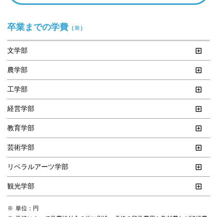
卒業までの学費
（※）
文学部
農学部
工学部
経営学部
教育学部
芸術学部
リベラルアーツ学部
観光学部
単位：円