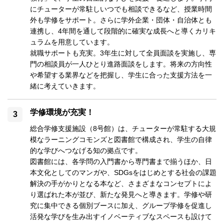
にチューターが常駐しいつでも相談できるなど、授業時間
外も学修をサポート。さらに学外企業・団体・自治体とも
連携し、4年間を通して段階的に確実な成長へと導くカリキ
ュラムを用意しています。

就職サポートも充実。3年生に対して全員面談を実施し、専
門の相談員が一人ひとり進路面談をします。将来の方向性
や希望する業界などを把握し、学生に合った支援方法を一
緒に考えていきます。
学修環境が充実！
総合学修支援施設（8号館）は、チューターが常駐する大規
模なラーニングコモンズと図書館で構成され、学生の自律
的な学びへつなげる知の拠点です。

図書館には、各学問の入門書から専門書まで揃うほか、日
本文化としてのマンガや、SDGsをはじめとする社会の課題
解決の手がかりとなる本など、さまざまなコンセプトによ
り選ばれた本が並び、新たな発見へと導きます。学修や研
究に集中できる個別ブースに加え、グループ学修を促進し
活発な学びを生み出すイノベーティブなスペースも設けて