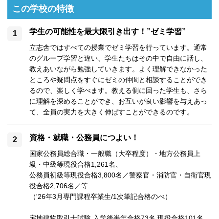
この学校の特徴
学生の可能性を最大限引き出す！”ゼミ学習”
立志舎ではすべての授業でゼミ学習を行っています。通常
のグループ学習と違い、学生たちはその中で自由に話し、
教えあいながら勉強していきます。よく理解できなかった
ところや疑問点をすぐにゼミの仲間と相談することができ
るので、楽しく学べます。教える側に回った学生も、さら
に理解を深めることができ、お互いが良い影響を与えあっ
て、全員の実力を大きく伸ばすことができるのです。
資格・就職・公務員につよい！
国家公務員総合職・一般職（大卒程度）・地方公務員上
級・中級等現役合格1,261名、

公務員初級等現役合格3,800名／警察官・消防官・自衛官現
役合格2,706名／等

（'26年3月専門課程卒業生/1次筆記合格のべ）

宅地建物取引士試験 入学後半年合格73名 現役合格101名