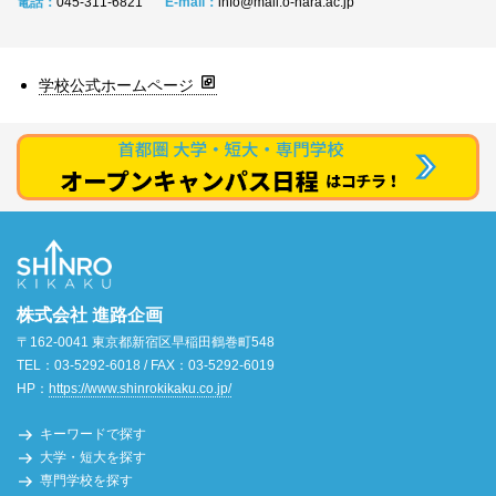
電話：
045-311-6821
E-mail：
info@mail.o-hara.ac.jp
学校公式ホームページ
株式会社 進路企画
〒162-0041 東京都新宿区早稲田鶴巻町548
TEL：03-5292-6018 / FAX：03-5292-6019
HP：
https://www.shinrokikaku.co.jp/
キーワードで探す
大学・短大を探す
専門学校を探す