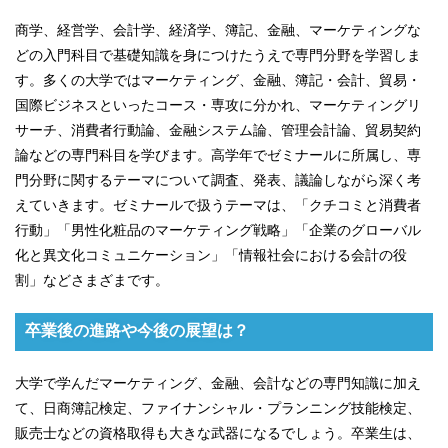
商学、経営学、会計学、経済学、簿記、金融、マーケティングな
どの入門科目で基礎知識を身につけたうえで専門分野を学習しま
す。多くの大学ではマーケティング、金融、簿記・会計、貿易・
国際ビジネスといったコース・専攻に分かれ、マーケティングリ
サーチ、消費者行動論、金融システム論、管理会計論、貿易契約
論などの専門科目を学びます。高学年でゼミナールに所属し、専
門分野に関するテーマについて調査、発表、議論しながら深く考
えていきます。ゼミナールで扱うテーマは、「クチコミと消費者
行動」「男性化粧品のマーケティング戦略」「企業のグローバル
化と異文化コミュニケーション」「情報社会における会計の役
割」などさまざまです。
卒業後の進路や今後の展望は？
大学で学んだマーケティング、金融、会計などの専門知識に加え
て、日商簿記検定、ファイナンシャル・プランニング技能検定、
販売士などの資格取得も大きな武器になるでしょう。卒業生は、