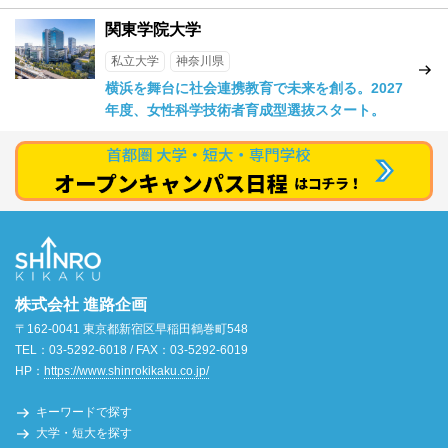
関東学院大学
私立大学
神奈川県
横浜を舞台に社会連携教育で未来を創る。2027
年度、女性科学技術者育成型選抜スタート。
株式会社 進路企画
〒162-0041 東京都新宿区早稲田鶴巻町548
TEL：03-5292-6018 / FAX：03-5292-6019
HP：
https://www.shinrokikaku.co.jp/
キーワードで探す
大学・短大を探す