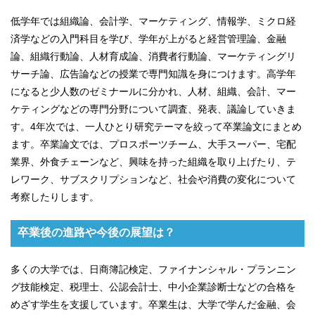
低学年では組織論、会計学、マーケティング、情報学、ミクロ経
済学などの入門科目を学び、学年が上がると経営管理論、金融
論、組織行動論、人材育成論、消費者行動論、マーケティングリ
サーチ論、広告論などの授業で専門知識を身につけます。高学年
になると少人数のゼミナールに分かれ、人材、組織、会計、マー
ケティングなどの専門分野について調査、発表、議論していきま
す。4年次では、一人ひとり研究テーマを絞って卒業論文にまとめ
ます。卒業論文では、プロスポーツチーム、大手スーパー、宅配
業界、外食チェーンなど、興味を持った組織を取り上げたり、テ
レワーク、サブスクリプションなど、社会や消費の変化について
考察したりします。
卒業後の進路や今後の展望は？
多くの大学では、日商簿記検定、ファイナンシャル・プランニン
グ技能検定、税理士、公認会計士、中小企業診断士などの合格を
めざす学生を支援しています。卒業生は、大学で学んだ金融、会