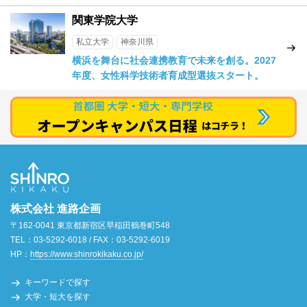
関東学院大学
私立大学
神奈川県
横浜を舞台に社会連携教育で未来を創る。2027
年度、女性科学技術者育成型選抜スタート。
株式会社 進路企画
〒162-0041 東京都新宿区早稲田鶴巻町548
TEL：03-5292-6018 / FAX：03-5292-6019
HP：
https://www.shinrokikaku.co.jp/
キーワードで探す
大学・短大を探す